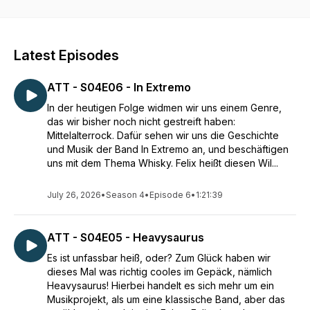
abstimmen lassen, um zu entscheiden, was wir als nächstes
tun.
Latest Episodes
ATT - S04E06 - In Extremo
In der heutigen Folge widmen wir uns einem Genre,
das wir bisher noch nicht gestreift haben:
Mittelalterrock. Dafür sehen wir uns die Geschichte
und Musik der Band In Extremo an, und beschäftigen
uns mit dem Thema Whisky. Felix heißt diesen Wil...
July 26, 2026
•
Season 4
•
Episode 6
•
1:21:39
ATT - S04E05 - Heavysaurus
Es ist unfassbar heiß, oder? Zum Glück haben wir
dieses Mal was richtig cooles im Gepäck, nämlich
Heavysaurus! Hierbei handelt es sich mehr um ein
Musikprojekt, als um eine klassische Band, aber das